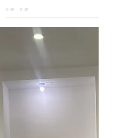
BIENESTAR
El pasado martes 11 de Julio se tuvo asistencia
en la Segunda Sesión Ordinaria del Subcomité
Sectorial de Infraestructura para el...