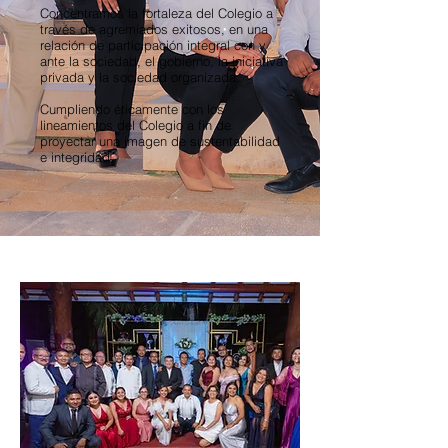
Concentramos la fortaleza del Colegio a
través de agremiados exitosos, en una
relación de participación integral con y
ante la sociedad, el gobierno, la iniciativa
privada y la sociedad organizada.
Cumpliendo éticamente con los
lineamientos del Colegio a fin de
proyectar una imagen de sustentabilidad
e integridad.