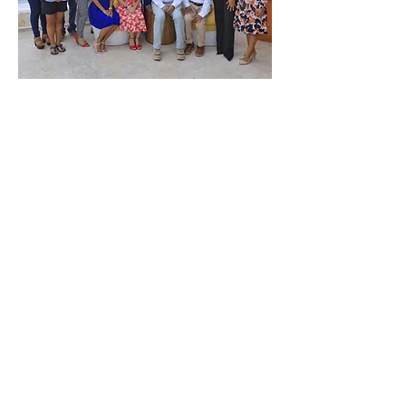
Intégrate
Conoce los requisitos para ser
parte.
Certificación Profesional
CONARC
Arquitectos Certificados