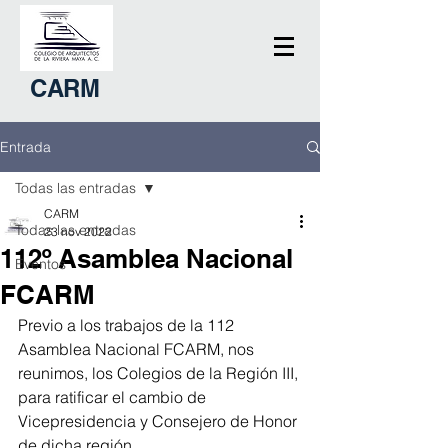
CARM
Entrada
Todas las entradas
CARM
Todas las entradas
23 nov 2022
112º Asamblea Nacional
Eventos
FCARM
Previo a los trabajos de la 112 
Asamblea Nacional FCARM, nos 
reunimos, los Colegios de la Región III, 
para ratificar el cambio de 
Vicepresidencia y Consejero de Honor 
de dicha región. 