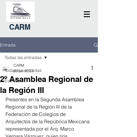
CARM
Entrada
Todas las entradas
CARM
Todas las entradas
28 jun 2022
2º Asamblea Regional de
Eventos
la Región III
Presentes en la Segunda Asamblea 
Regional de la Región III de la 
Federación de Colegios de 
Arquitectos de la República Mexicana 
representada por el Arq. Marco 
Vergara Vázquez, quien nos 