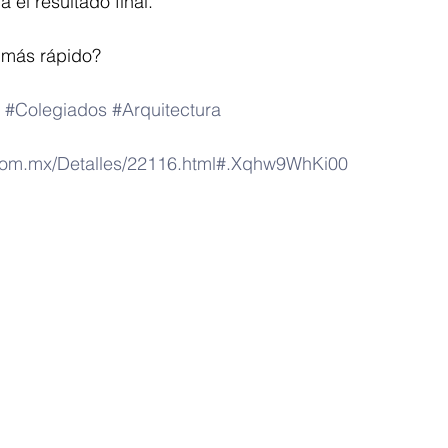
a el resultado final.
 más rápido?
#Colegiados
#Arquitectura
q.com.mx/Detalles/22116.html#.Xqhw9WhKi00