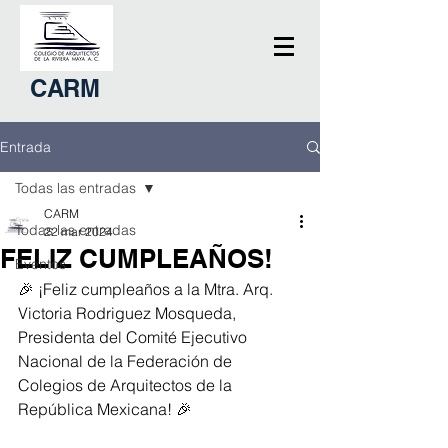
CARM
Entrada
Todas las entradas
CARM
Todas las entradas
22 mar 2024
FELIZ CUMPLEAÑOS!
Eventos
🎉 ¡Feliz cumpleaños a la Mtra. Arq. 
Victoria Rodriguez Mosqueda, 
Presidenta del Comité Ejecutivo 
Nacional de la Federación de 
Colegios de Arquitectos de la 
República Mexicana! 🎉