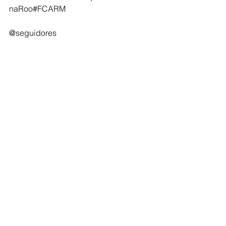
naRoo#FCARM
@seguidores