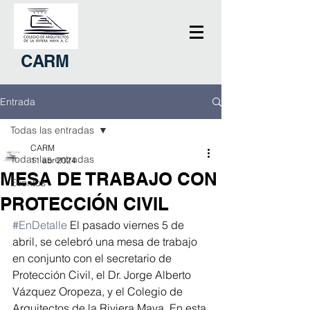
CARM
Entrada
Todas las entradas
CARM
Todas las entradas
11 abr 2024
MESA DE TRABAJO CON
Eventos
PROTECCIÓN CIVIL
#EnDetalle
 El pasado viernes 5 de 
abril, se celebró una mesa de trabajo 
en conjunto con el secretario de 
Protección Civil, el Dr. Jorge Alberto 
Vázquez Oropeza, y el Colegio de 
Arquitectos de la Riviera Maya. En esta 