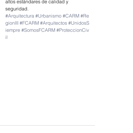
altos estándares de calidad y 
seguridad. 
#Arquitectura
#Urbanismo
#CARM
#Re
gionIII
#FCARM
#Arquitectos
#UnidosS
iempre
#SomosFCARM
#ProteccionCiv
il