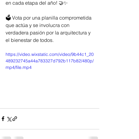
en cada etapa del año! 🤝✨
🗳️ Vota por una planilla comprometida 
que actúa y se involucra con 
verdadera pasión por la arquitectura y 
el bienestar de todos.
https://video.wixstatic.com/video/9b44c1_20
489232745a44a783327d792b117b82/480p/
mp4/file.mp4