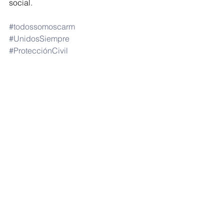
social.
#todossomoscarm
#UnidosSiempre
#ProtecciónCivil