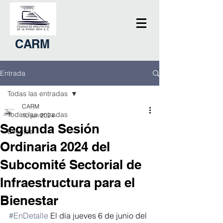
CARM
Entrada
Todas las entradas
CARM
Todas las entradas
10 jun 2024
Segunda Sesión
Eventos
Ordinaria 2024 del
Subcomité Sectorial de
Infraestructura para el
Bienestar
#EnDetalle
 El día jueves 6 de junio del 