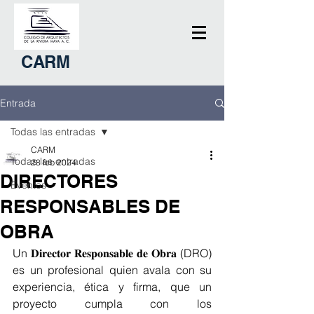
CARM
Entrada
Todas las entradas
CARM
Todas las entradas
28 feb 2024
DIRECTORES
Eventos
RESPONSABLES DE
OBRA
Un 𝐃𝐢𝐫𝐞𝐜𝐭𝐨𝐫 𝐑𝐞𝐬𝐩𝐨𝐧𝐬𝐚𝐛𝐥𝐞 𝐝𝐞 𝐎𝐛𝐫𝐚 (DRO) 
es un profesional quien avala con su 
experiencia, ética y firma, que un 
proyecto cumpla con los 