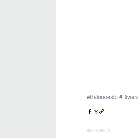
#Baloncesto
#Rivie