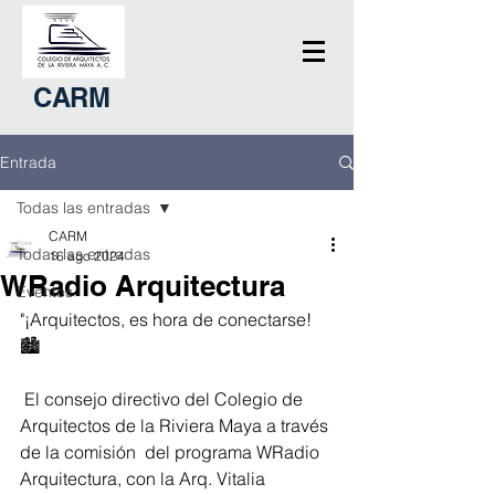
CARM
Entrada
Todas las entradas
CARM
Todas las entradas
16 ago 2024
WRadio Arquitectura
Eventos
"¡Arquitectos, es hora de conectarse! 
🏙️ 
 El consejo directivo del Colegio de 
Arquitectos de la Riviera Maya a través 
de la comisión  del programa WRadio 
Arquitectura, con la Arq. Vitalia 