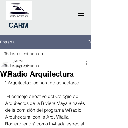
CARM
Entrada
Todas las entradas
CARM
Todas las entradas
4 sept 2024
WRadio Arquitectura
Eventos
"¡Arquitectos, es hora de conectarse!  
 El consejo directivo del Colegio de 
Arquitectos de la Riviera Maya a través 
de la comisión del programa WRadio 
Arquitectura, con la Arq. Vitalia 
Romero tendrá como invitada especial 